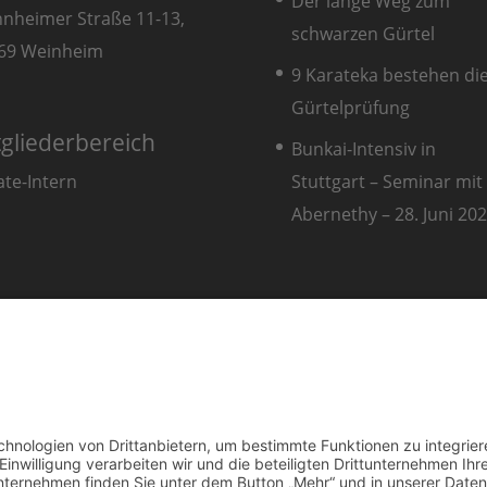
Der lange Weg zum
nheimer Straße 11-13,
schwarzen Gürtel
69 Weinheim
9 Karateka bestehen di
Gürtelprüfung
tgliederbereich
Bunkai-Intensiv in
Stuttgart – Seminar mit 
ate-Intern
Abernethy – 28. Juni 2