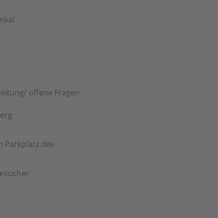
nkai
a
reitung/ offene Fragen
berg
m Parkplatz des
Besucher