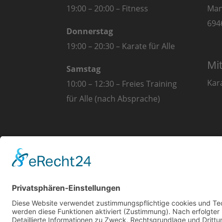
19:00 – 20:00 – Fitness
Man
694
Donnerstag
19:00 – 20:30 – Karate für Alle
Mi
Samstag
Kar
10:00 – 12:30 – Freies Training
für Alle (nach Absprache)