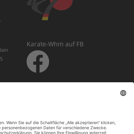
e
Karate-Whm auf FB
Iain
025
Karate-Whm auf
Instagram