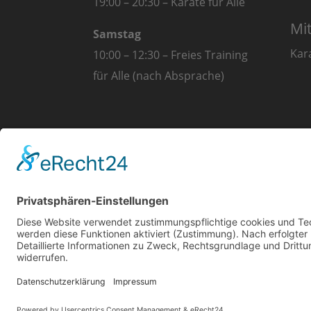
19:00 – 20:30 – Karate für Alle
Mi
Samstag
Kar
10:00 – 12:30 – Freies Training
für Alle (nach Absprache)
© 2018 - Karate Abteilung des TSG Weinh