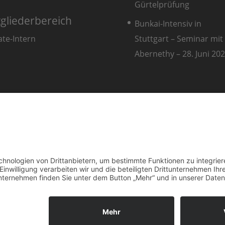
Gürtelprüfung
tgliederbereich
Bunkai-Intensiv in
Stuttgart – Seminar mit 
ate-Intern
Abernethy – 28. Juni 2
eim