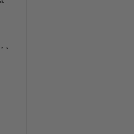
l),
n nun