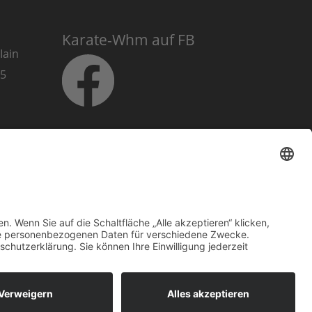
Karate-Whm auf FB
Iain
025
Karate-Whm auf
Instagram