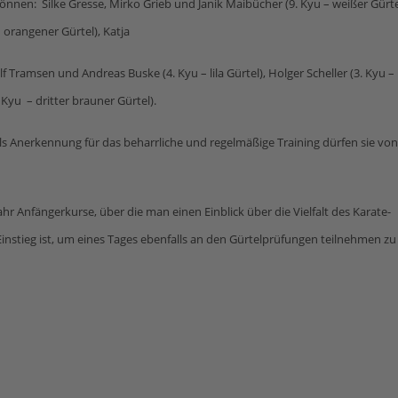
nnen: Silke Gresse, Mirko Grieb und Janik Maibücher (9. Kyu – weißer Gürte
 orangener Gürtel), Katja
lf Tramsen und Andreas Buske (4. Kyu – lila Gürtel), Holger Scheller (3. Kyu –
 Kyu – dritter brauner Gürtel).
 als Anerkennung für das beharrliche und regelmäßige Training dürfen sie vo
hr Anfängerkurse, über die man einen Einblick über die Vielfalt des Karate-
Einstieg ist, um eines Tages ebenfalls an den Gürtelprüfungen teilnehmen zu