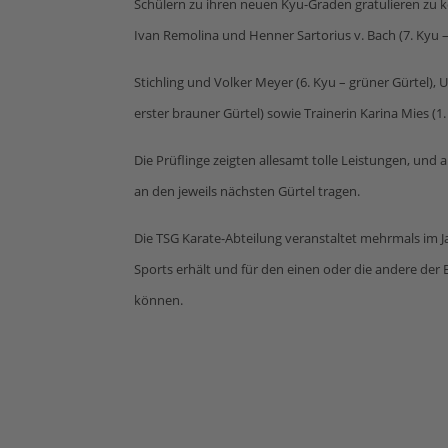
Schülern zu ihren neuen Kyu-Graden gratulieren zu kö
Ivan Remolina und Henner Sartorius v. Bach (7. Kyu –
Stichling und Volker Meyer (6. Kyu – grüner Gürtel), U
erster brauner Gürtel) sowie Trainerin Karina Mies (1.
Die Prüflinge zeigten allesamt tolle Leistungen, und
an den jeweils nächsten Gürtel tragen.
Die TSG Karate-Abteilung veranstaltet mehrmals im Ja
Sports erhält und für den einen oder die andere der 
können.