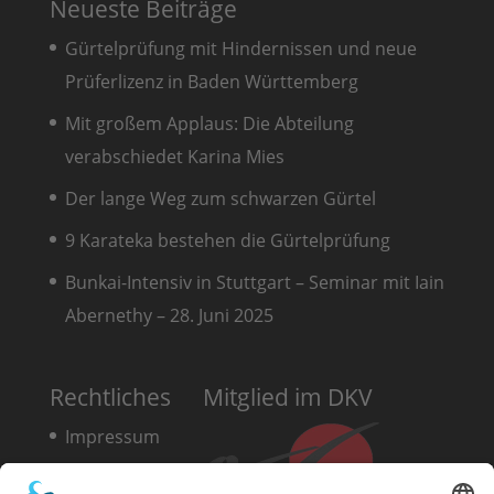
Neueste Beiträge
Gürtelprüfung mit Hindernissen und neue
Prüferlizenz in Baden Württemberg
Mit großem Applaus: Die Abteilung
verabschiedet Karina Mies
Der lange Weg zum schwarzen Gürtel
9 Karateka bestehen die Gürtelprüfung
Bunkai-Intensiv in Stuttgart – Seminar mit Iain
Abernethy – 28. Juni 2025
Rechtliches
Mitglied im DKV
Impressum
Datenschutz