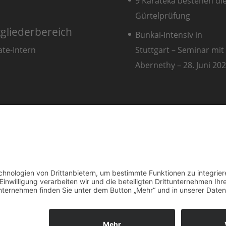
9 Karateka bestehen di
Gürtelprüfung
tgliederbereich
Bunkai-Intensiv in
Stuttgart – Seminar mit 
ate-Intern
Abernethy – 28. Juni 2