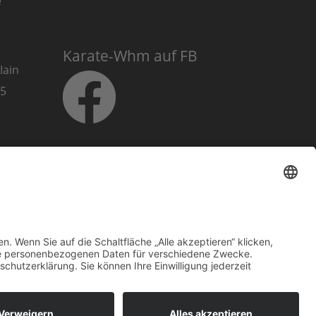
e
Karate-Whm auf FB
Iain
025
Karate-Whm auf
Instagram