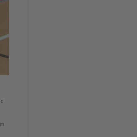
nd
im