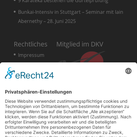
9 Karateka bestehen die Gürtelprüfung
Bunkai-Intensiv in Stuttgart – Seminar mit Iain
Abernethy – 28. Juni 2025
Rechtliches
Mitglied im DKV
Impressum
Datenschutz
Cookie-Richtlinie
Karate-Whm auf FB