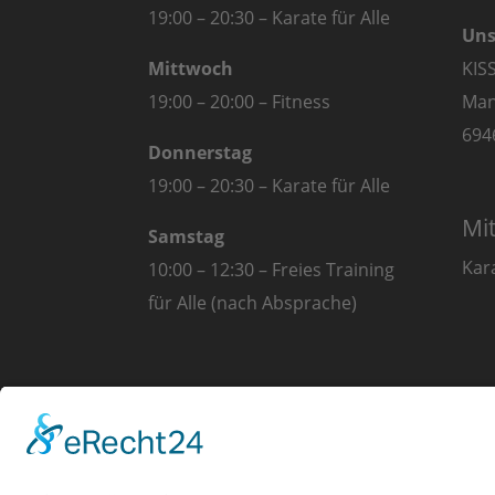
19:00 – 20:30 – Karate für Alle
Uns
Mittwoch
KIS
19:00 – 20:00 – Fitness
Man
694
Donnerstag
19:00 – 20:30 – Karate für Alle
Mi
Samstag
Kar
10:00 – 12:30 – Freies Training
für Alle (nach Absprache)