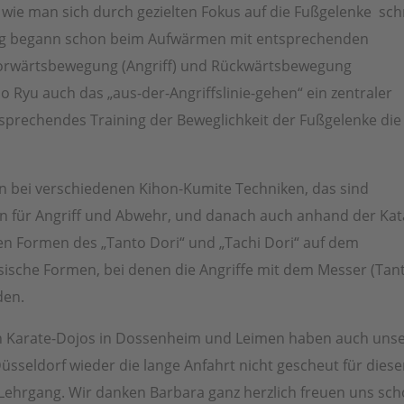
wie man sich durch gezielten Fokus auf die Fußgelenke sch
ing begann schon beim Aufwärmen mit entsprechenden
Vorwärtsbewegung (Angriff) und Rückwärtsbewegung
do Ryu auch das „aus-der-Angriffslinie-gehen“ ein zentraler
tsprechendes Training der Beweglichkeit der Fußgelenke die
 bei verschiedenen Kihon-Kumite Techniken, das sind
n für Angriff und Abwehr, und danach auch anhand der Kat
n Formen des „Tanto Dori“ und „Tachi Dori“ auf dem
sische Formen, bei denen die Angriffe mit dem Messer (Tan
den.
 Karate-Dojos in Dossenheim und Leimen haben auch uns
sseldorf wieder die lange Anfahrt nicht gescheut für dies
ehrgang. Wir danken Barbara ganz herzlich freuen uns sc