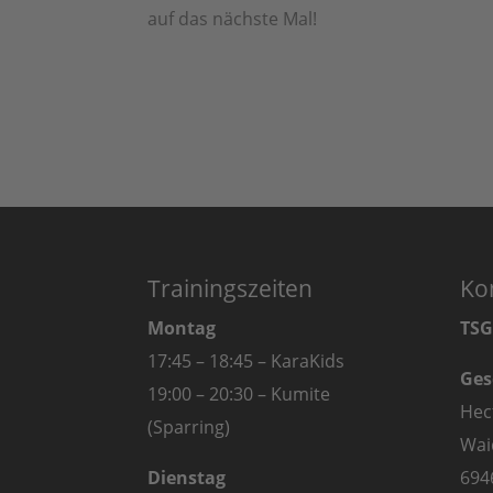
auf das nächste Mal!
Trainingszeiten
Ko
Montag
TSG
17:45 – 18:45 – KaraKids
Ges
19:00 – 20:30 – Kumite
Hec
(Sparring)
Wai
Dienstag
694