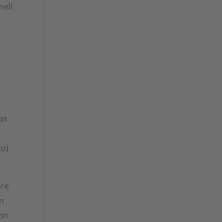
nell
as
to)
ere
en
hon