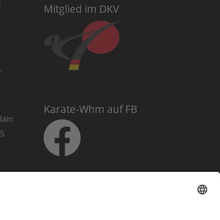
t
Mitglied im DKV
e
Karate-Whm auf FB
Iain
025
Karate-Whm auf
Instagram