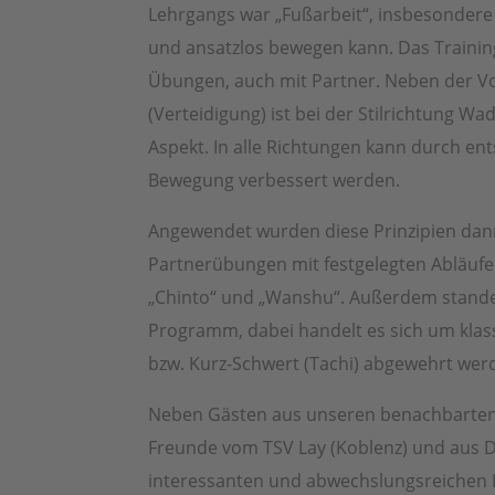
Lehrgangs war „Fußarbeit“, insbesondere 
und ansatzlos bewegen kann. Das Train
Übungen, auch mit Partner. Neben der 
(Verteidigung) ist bei der Stilrichtung Wa
Aspekt. In alle Richtungen kann durch en
Bewegung verbessert werden.
Angewendet wurden diese Prinzipien dann
Partnerübungen mit festgelegten Abläufe
„Chinto“ und „Wanshu“. Außerdem stande
Programm, dabei handelt es sich um klas
bzw. Kurz-Schwert (Tachi) abgewehrt wer
Neben Gästen aus unseren benachbarten
Freunde vom TSV Lay (Koblenz) und aus Dü
interessanten und abwechslungsreichen L