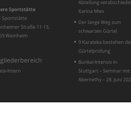
Abteilung verabschiede
ere Sportstätte
Karina Mies
S Sportstätte
Der lange Weg zum
nheimer Straße 11-13,
schwarzen Gürtel
69 Weinheim
9 Karateka bestehen di
Gürtelprüfung
tgliederbereich
Bunkai-Intensiv in
Stuttgart – Seminar mit 
ate-Intern
Abernethy – 28. Juni 2