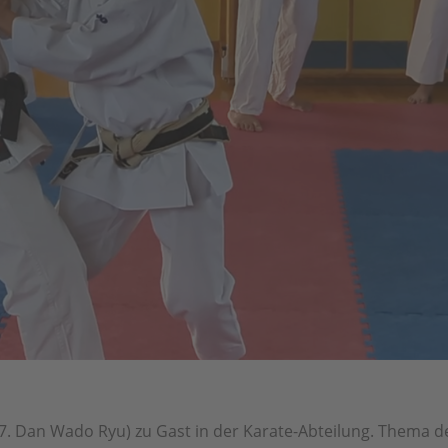
 (7. Dan Wado Ryu) zu Gast in der Karate-Abteilung. Thema d